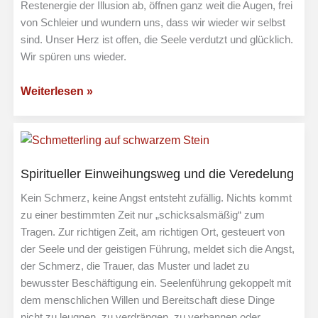
Restenergie der Illusion ab, öffnen ganz weit die Augen, frei
von Schleier und wundern uns, dass wir wieder wir selbst
sind. Unser Herz ist offen, die Seele verdutzt und glücklich.
Wir spüren uns wieder.
Das
Weiterlesen »
Wunder
des
Erwachens
und
Spiritueller Einweihungsweg und die Veredelung
die
Befreiung
Kein Schmerz, keine Angst entsteht zufällig. Nichts kommt
von
zu einer bestimmten Zeit nur „schicksalsmäßig“ zum
Tragen. Zur richtigen Zeit, am richtigen Ort, gesteuert von
Schuldgefühlen
der Seele und der geistigen Führung, meldet sich die Angst,
der Schmerz, die Trauer, das Muster und ladet zu
bewusster Beschäftigung ein. Seelenführung gekoppelt mit
dem menschlichen Willen und Bereitschaft diese Dinge
nicht zu leugnen, zu verdrängen, zu verbannen oder