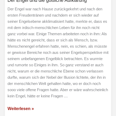
Der Engel und die göttliche Aufklärung
Draht
zu
Der Engel war nach Hause zurückgekehrt und nach den
Gott
ersten Freudentränen und nachdem er sich wieder auf
seiner Engelsebene akklimatisiert hatte, merkte er, dass es
mit dem irdisch-menschlichen Leben für ihn noch nicht
ganz vorbei war. Einige Themen arbeiteten noch in ihm: Als
hätte es nicht gereicht, dass er sich als Mensch, bzw.
Menschenengel erfahren hatte, nein, es schien, als müsste
er gewisse Bereiche noch aus seiner Engelsperspektive mit
seinem unbefangenen Engelblick betrachten. Es wurmte
und rumorte so Einiges in ihm. So ganz verstand er auch
nicht, warum er die menschliche Ebene schon verlassen
durfte, warum sich der Nebel der Illusion lichtete, der ihn in
der menschlichen Welt gehalten hatte, wo er doch noch
sooo viele offene Fragen hatte. Aber er wäre wahrscheinlich
kein Engel, hätte er keine Fragen …
Der
Weiterlesen »
Engel