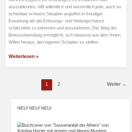
auszublenden, hilft willentlich und wissentlich jede, auch so
scheinbar schwere Situation angstfrei in freudiger
Erwartung als die Erlösungs- und Heilungschance
schlechthin zu erkennen und anzunehmen. Der Weg der
Bewusstwerdung ermöglicht, sich bewusst aus dem freien
Willen heraus, den eigenen Schatten zu stellen.
Spiritueller
Weiterlesen »
Einweihungsweg
und
die
1
2
Weiter
→
Veredelung
NEU! NEU! NEU!
>>>