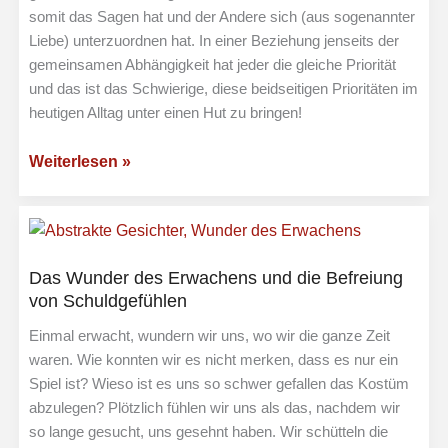
somit das Sagen hat und der Andere sich (aus sogenannter
Liebe) unterzuordnen hat. In einer Beziehung jenseits der
gemeinsamen Abhängigkeit hat jeder die gleiche Priorität
und das ist das Schwierige, diese beidseitigen Prioritäten im
heutigen Alltag unter einen Hut zu bringen!
Selbstfindung
Weiterlesen »
als
Prüfstein
für
eine
Das Wunder des Erwachens und die Befreiung
Beziehung
von Schuldgefühlen
und
Einmal erwacht, wundern wir uns, wo wir die ganze Zeit
Partnerschaft
waren. Wie konnten wir es nicht merken, dass es nur ein
Spiel ist? Wieso ist es uns so schwer gefallen das Kostüm
abzulegen? Plötzlich fühlen wir uns als das, nachdem wir
so lange gesucht, uns gesehnt haben. Wir schütteln die