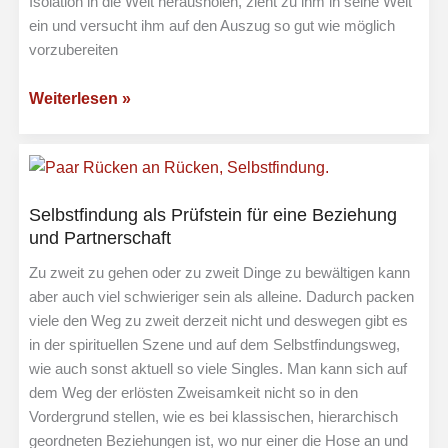
Isolation in die Welt herausholen, zieht zu ihm in seine Welt
ein und versucht ihm auf den Auszug so gut wie möglich
vorzubereiten
Die
Weiterlesen »
Spielregeln
des
unlogischen
Spiels
Selbstfindung als Prüfstein für eine Beziehung
und
und Partnerschaft
die
Zu zweit zu gehen oder zu zweit Dinge zu bewältigen kann
spielerische
aber auch viel schwieriger sein als alleine. Dadurch packen
Perspektive
viele den Weg zu zweit derzeit nicht und deswegen gibt es
in der spirituellen Szene und auf dem Selbstfindungsweg,
wie auch sonst aktuell so viele Singles. Man kann sich auf
dem Weg der erlösten Zweisamkeit nicht so in den
Vordergrund stellen, wie es bei klassischen, hierarchisch
geordneten Beziehungen ist, wo nur einer die Hose an und