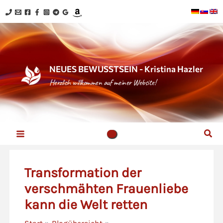
Zum
Inhalt
springen
NEUES BEWUSSTSEIN - Kristina Hazler
Herzlich willkommen auf meiner Website!
Suc
Transformation der
verschmähten Frauenliebe
kann die Welt retten