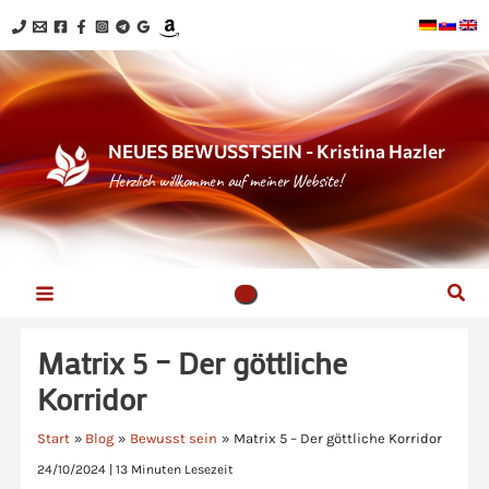
Zum
Inhalt
springen
NEUES BEWUSSTSEIN - Kristina Hazler
Herzlich willkommen auf meiner Website!
Suc
Matrix 5 – Der göttliche
Korridor
Start
Blog
Bewusst sein
Matrix 5 – Der göttliche Korridor
24/10/2024
|
13 Minuten Lesezeit