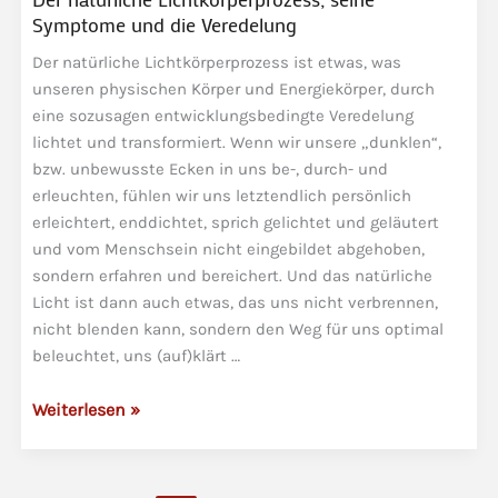
schon
Symptome und die Veredelung
in
dieses
Der natürliche Lichtkörperprozess ist etwas, was
unseren physischen Körper und Energiekörper, durch
Leben
eine sozusagen entwicklungsbedingte Veredelung
hineingeboren?
lichtet und transformiert. Wenn wir unsere „dunklen“,
bzw. unbewusste Ecken in uns be-, durch- und
erleuchten, fühlen wir uns letztendlich persönlich
erleichtert, enddichtet, sprich gelichtet und geläutert
und vom Menschsein nicht eingebildet abgehoben,
sondern erfahren und bereichert. Und das natürliche
Licht ist dann auch etwas, das uns nicht verbrennen,
nicht blenden kann, sondern den Weg für uns optimal
beleuchtet, uns (auf)klärt …
Der
Weiterlesen »
natürliche
Lichtkörperprozess,
seine