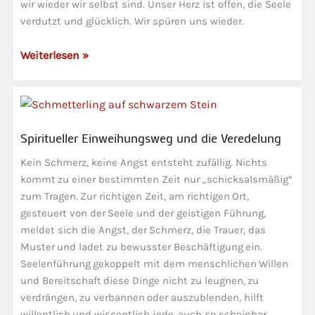
wir wieder wir selbst sind. Unser Herz ist offen, die Seele
verdutzt und glücklich. Wir spüren uns wieder.
Das
Weiterlesen »
Wunder
des
Erwachens
und
Spiritueller Einweihungsweg und die Veredelung
die
Befreiung
Kein Schmerz, keine Angst entsteht zufällig. Nichts
von
kommt zu einer bestimmten Zeit nur „schicksalsmäßig“
Schuldgefühlen
zum Tragen. Zur richtigen Zeit, am richtigen Ort,
gesteuert von der Seele und der geistigen Führung,
meldet sich die Angst, der Schmerz, die Trauer, das
Muster und ladet zu bewusster Beschäftigung ein.
Seelenführung gekoppelt mit dem menschlichen Willen
und Bereitschaft diese Dinge nicht zu leugnen, zu
verdrängen, zu verbannen oder auszublenden, hilft
willentlich und wissentlich jede, auch so scheinbar