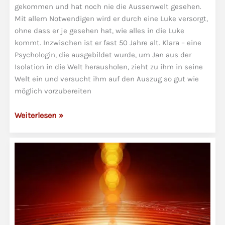
gekommen und hat noch nie die Aussenwelt gesehen.
Mit allem Notwendigen wird er durch eine Luke versorgt,
ohne dass er je gesehen hat, wie alles in die Luke
kommt. Inzwischen ist er fast 50 Jahre alt. Klara – eine
Psychologin, die ausgebildet wurde, um Jan aus der
Isolation in die Welt herausholen, zieht zu ihm in seine
Welt ein und versucht ihm auf den Auszug so gut wie
möglich vorzubereiten
Die
Weiterlesen »
Spielregeln
des
unlogischen
Spiels
und
die
spielerische
Perspektive