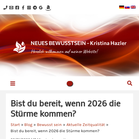
Zum
Inhalt
springen
NEUES BEWUSSTSEIN - Kristina Hazler
Herzlich willkommen auf meiner Website!
Suc
Bist du bereit, wenn 2026 die
Stürme kommen?
Start
Blog
Bewusst sein
Aktuelle Zeitqualität
Bist du bereit, wenn 2026 die Stürme kommen?