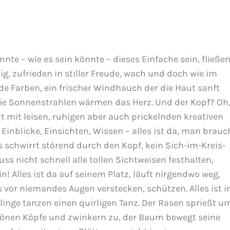
te – wie es sein könnte – dieses Einfache sein, fließen
g, zufrieden in stiller Freude, wach und doch wie im
de Farben, ein frischer Windhauch der die Haut sanft
, die Sonnenstrahlen wärmen das Herz. Und der Kopf? Oh
üllt mit leisen, ruhigen aber auch prickelnden kreativen
 Einblicke, Einsichten, Wissen – alles ist da, man brauc
s schwirrt störend durch den Kopf, kein Sich-im-Kreis-
 nicht schnell alle tollen Sichtweisen festhalten,
n! Alles ist da auf seinem Platz, läuft nirgendwo weg,
or niemandes Augen verstecken, schützen. Alles ist i
linge tanzen einen quirligen Tanz. Der Rasen sprießt u
hönen Köpfe und zwinkern zu, der Baum bewegt seine