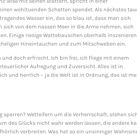
 leise mit seinen Blättern, spricht in einer
 einen wohltuenden Schatten spendet. Als nächstes tau
tragendes Wasser ein, das so blau ist, dass man sich
an sich von dem nassen Meer in die Arme nehmen, sich
ßen. Einige riesige Wattebauschen oberhalb inszenieren
scheligen Hineintauchen und zum Mitschweben ein.
und doch erfrischt. Ich bin frei, ich fliege mit einem
euerlicher Aufregung und Zuversicht. Alles ist in
klich und herrlich – ja die Welt ist in Ordnung, das ist me
tig sperren? Wetteifern um die Vorherrschaft, stehen sic
aum des Glücks nicht wahr werden lassen, die andere k
hörlich verbreiten. Was hat so ein unsinniger Wahnsin