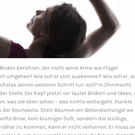
 Boden berühren, der nicht seine Arme wie Flügel
it umgehen? Wie soll er sich auskennen? Wie soll er, s
ächstes seinen weiteren Schritt tun soll? In Ohnmacht,
der Stelle. Der Kopf platzt vor lauter Bildern und Ideen, 
en, was sie eben sehen – das nichts weitergeht. Dunkle
n der Reichweite. Statt Bäumen ein Betondschungel wo
anfte Brise, kein blumiger Duft, sondern die stickige,
näher zu kommen, kann er nicht verharren. Er muss si