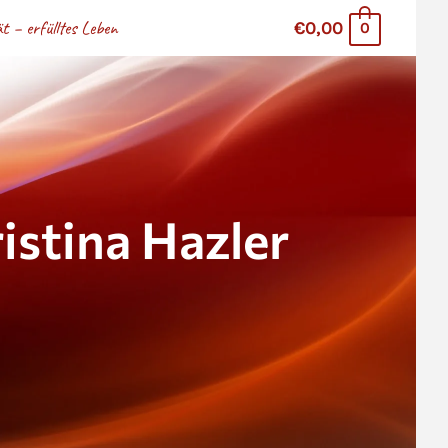
 – erfülltes Leben
€0,00
0
stina Hazler